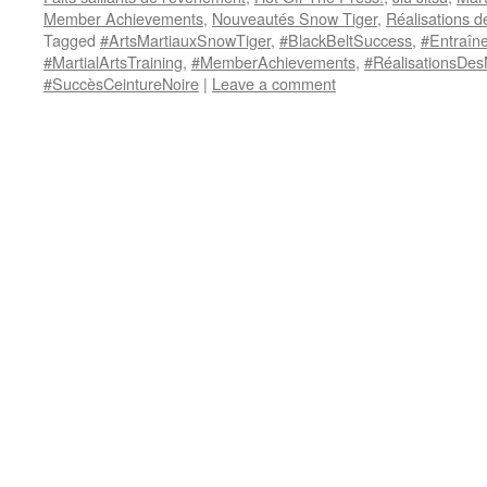
Member Achievements
,
Nouveautés Snow Tiger
,
Réalisations 
Tagged
#ArtsMartiauxSnowTiger
,
#BlackBeltSuccess
,
#Entraîn
#MartialArtsTraining
,
#MemberAchievements
,
#RéalisationsDe
#SuccèsCeintureNoire
|
Leave a comment