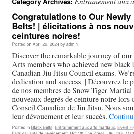
Entraînement aux a
Category Archives:
Congratulations to Our Newly
Belts! | élicitations à nos no
ceintures noires!
Posted on
April 29, 2024
by
admin
Discover the remarkable journey of our
Arts members who achieved new black be
Canadian Jiu Jitsu Council exams. We’re
dedication and success. | Découvrez le 
de nos membres de Snow Tiger Martial A
nouveaux degrés de ceinture noire lors
Conseil Canadien de Jiu Jitsu. Nous som
leur dévouement et leur succès.
Continu
Posted in
Black Belts
,
Entraînement aux arts martiaux
,
Event Hi
Faits saillants de l'événement
,
Hot Off The Press!
,
Jiu Jitsu
,
Mart